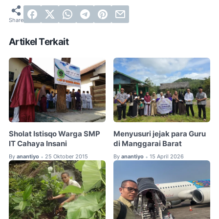
Artikel Terkait
Sholat Istisqo Warga SMP
Menyusuri jejak para Guru
IT Cahaya Insani
di Manggarai Barat
By
anantiyo
25 Oktober 2015
By
anantiyo
15 April 2026
•
•