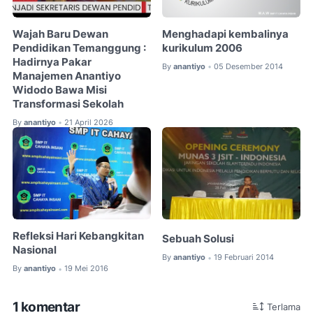
Wajah Baru Dewan
Menghadapi kembalinya
Pendidikan Temanggung :
kurikulum 2006
Hadirnya Pakar
By
anantiyo
05 Desember 2014
•
Manajemen Anantiyo
Widodo Bawa Misi
Transformasi Sekolah
By
anantiyo
21 April 2026
•
Refleksi Hari Kebangkitan
Sebuah Solusi
Nasional
By
anantiyo
19 Februari 2014
•
By
anantiyo
19 Mei 2016
•
1 komentar
Terlama